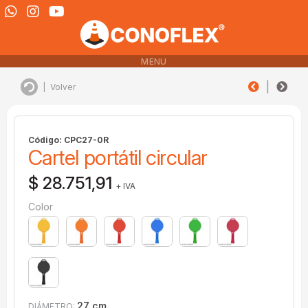
MENU
|
|
Volver
Código: CPC27-0R
Cartel portátil circular
$ 28.751,91
+ IVA
Color
27 cm.
DIÁMETRO: