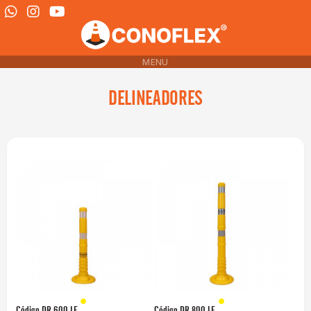
MENU
DELINEADORES
Código
DR 600 LE
Código
DR 800 LE