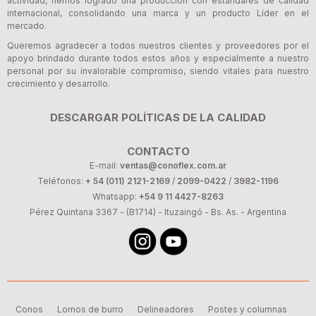
actividad, hemos logrado una producción con estándares de calidad
internacional, consolidando una marca y un producto Líder en el
mercado.
Queremos agradecer a todos nuestros clientes y proveedores por el
apoyo brindado durante todos estos años y especialmente a nuestro
personal por su invalorable compromiso, siendo vitales para nuestro
crecimiento y desarrollo.
DESCARGAR POLÍTICAS DE LA CALIDAD
CONTACTO
E-mail:
ventas@conoflex.com.ar
Teléfonos:
+ 54 (011) 2121-2169
/
2099-0422
/
3982-1196
Whatsapp:
+54 9 11 4427-8263
Pérez Quintana 3367 - (B1714) - Ituzaingó - Bs. As. - Argentina
Conos
Lomos de burro
Delineadores
Postes y columnas