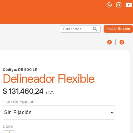
Iniciar Sesión
|
Código: DR 900 LE
Delineador Flexible
$ 131.460,24
+ IVA
Tipo de Fijación
Color