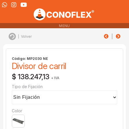
MENU
|
|
Volver
Código: MP2030 NE
Divisor de carril
$ 138.247,13
+ IVA
Tipo de Fijación
Color