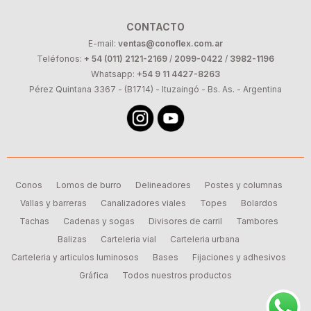
CONTACTO
E-mail:
ventas@conoflex.com.ar
Teléfonos:
+ 54 (011) 2121-2169
/
2099-0422
/
3982-1196
Whatsapp:
+54 9 11 4427-8263
Pérez Quintana 3367 - (B1714) - Ituzaingó - Bs. As. - Argentina
Conos
Lomos de burro
Delineadores
Postes y columnas
Vallas y barreras
Canalizadores viales
Topes
Bolardos
Tachas
Cadenas y sogas
Divisores de carril
Tambores
Balizas
Carteleria vial
Carteleria urbana
Carteleria y articulos luminosos
Bases
Fijaciones y adhesivos
Gráfica
Todos nuestros productos