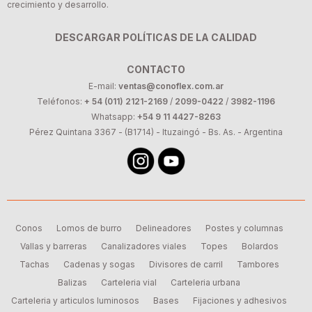
crecimiento y desarrollo.
DESCARGAR POLÍTICAS DE LA CALIDAD
CONTACTO
E-mail:
ventas@conoflex.com.ar
Teléfonos:
+ 54 (011) 2121-2169
/
2099-0422
/
3982-1196
Whatsapp:
+54 9 11 4427-8263
Pérez Quintana 3367 - (B1714) - Ituzaingó - Bs. As. - Argentina
Conos
Lomos de burro
Delineadores
Postes y columnas
Vallas y barreras
Canalizadores viales
Topes
Bolardos
Tachas
Cadenas y sogas
Divisores de carril
Tambores
Balizas
Carteleria vial
Carteleria urbana
Carteleria y articulos luminosos
Bases
Fijaciones y adhesivos