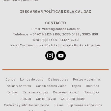
DESCARGAR POLÍTICAS DE LA CALIDAD
CONTACTO
E-mail:
ventas@conoflex.com.ar
Teléfonos:
+ 54 (011) 2121-2169
/
2099-0422
/
3982-1196
Whatsapp:
+54 9 11 4427-8263
Pérez Quintana 3367 - (B1714) - Ituzaingó - Bs. As. - Argentina
Conos
Lomos de burro
Delineadores
Postes y columnas
Vallas y barreras
Canalizadores viales
Topes
Bolardos
Tachas
Cadenas y sogas
Divisores de carril
Tambores
Balizas
Carteleria vial
Carteleria urbana
Carteleria y articulos luminosos
Bases
Fijaciones y adhesivos