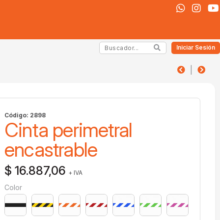
Iniciar Sesión
|
Código: 2898
Cinta perimetral
encastrable
$ 16.887,06
+ IVA
Color