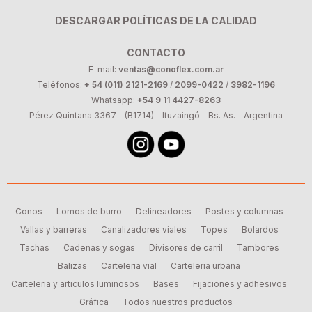
DESCARGAR POLÍTICAS DE LA CALIDAD
CONTACTO
E-mail:
ventas@conoflex.com.ar
Teléfonos:
+ 54 (011) 2121-2169
/
2099-0422
/
3982-1196
Whatsapp:
+54 9 11 4427-8263
Pérez Quintana 3367 - (B1714) - Ituzaingó - Bs. As. - Argentina
Conos
Lomos de burro
Delineadores
Postes y columnas
Vallas y barreras
Canalizadores viales
Topes
Bolardos
Tachas
Cadenas y sogas
Divisores de carril
Tambores
Balizas
Carteleria vial
Carteleria urbana
Carteleria y articulos luminosos
Bases
Fijaciones y adhesivos
Gráfica
Todos nuestros productos