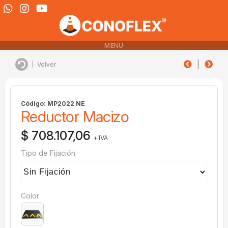
MENU
|
|
Volver
Código: MP2022 NE
Reductor Macizo
$ 708.107,06
+ IVA
Tipo de Fijación
Color