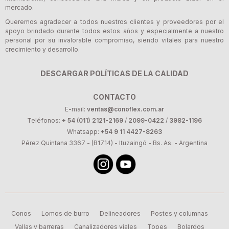
mercado.
Queremos agradecer a todos nuestros clientes y proveedores por el
apoyo brindado durante todos estos años y especialmente a nuestro
personal por su invalorable compromiso, siendo vitales para nuestro
crecimiento y desarrollo.
DESCARGAR POLÍTICAS DE LA CALIDAD
CONTACTO
E-mail:
ventas@conoflex.com.ar
Teléfonos:
+ 54 (011) 2121-2169
/
2099-0422
/
3982-1196
Whatsapp:
+54 9 11 4427-8263
Pérez Quintana 3367 - (B1714) - Ituzaingó - Bs. As. - Argentina
Conos
Lomos de burro
Delineadores
Postes y columnas
Vallas y barreras
Canalizadores viales
Topes
Bolardos