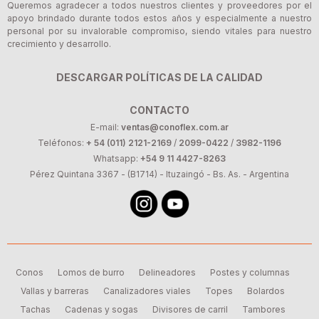
Queremos agradecer a todos nuestros clientes y proveedores por el
apoyo brindado durante todos estos años y especialmente a nuestro
personal por su invalorable compromiso, siendo vitales para nuestro
crecimiento y desarrollo.
DESCARGAR POLÍTICAS DE LA CALIDAD
CONTACTO
E-mail:
ventas@conoflex.com.ar
Teléfonos:
+ 54 (011) 2121-2169
/
2099-0422
/
3982-1196
Whatsapp:
+54 9 11 4427-8263
Pérez Quintana 3367 - (B1714) - Ituzaingó - Bs. As. - Argentina
Conos
Lomos de burro
Delineadores
Postes y columnas
Vallas y barreras
Canalizadores viales
Topes
Bolardos
Tachas
Cadenas y sogas
Divisores de carril
Tambores