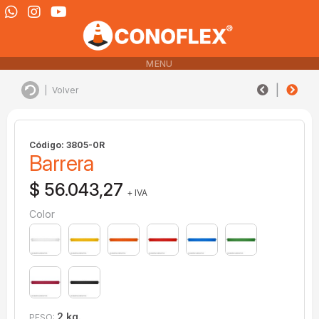
MENU
|
|
Volver
Código: 3805-0R
Barrera
$ 56.043,27
+ IVA
Color
2 kg.
PESO: