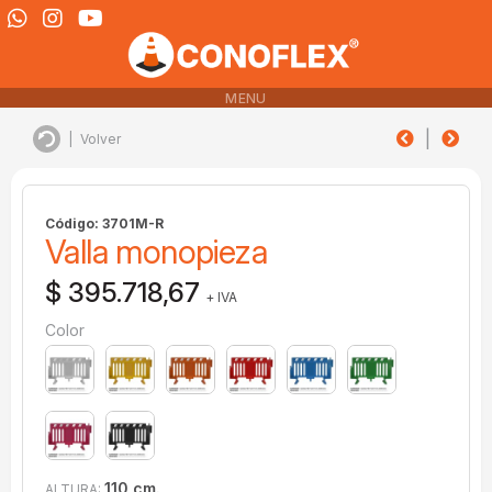
MENU
|
|
Volver
Código: 3701M-R
Valla monopieza
$ 395.718,67
+ IVA
Color
110 cm.
ALTURA: