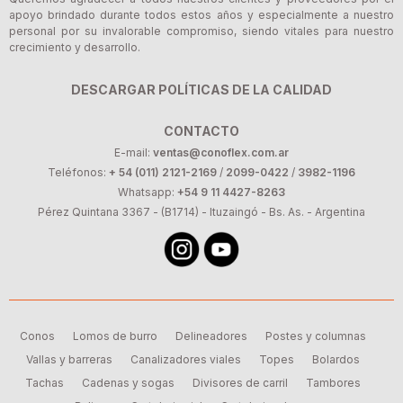
apoyo brindado durante todos estos años y especialmente a nuestro
personal por su invalorable compromiso, siendo vitales para nuestro
crecimiento y desarrollo.
DESCARGAR POLÍTICAS DE LA CALIDAD
CONTACTO
E-mail:
ventas@conoflex.com.ar
Teléfonos:
+ 54 (011) 2121-2169
/
2099-0422
/
3982-1196
Whatsapp:
+54 9 11 4427-8263
Pérez Quintana 3367 - (B1714) - Ituzaingó - Bs. As. - Argentina
Conos
Lomos de burro
Delineadores
Postes y columnas
Vallas y barreras
Canalizadores viales
Topes
Bolardos
Tachas
Cadenas y sogas
Divisores de carril
Tambores