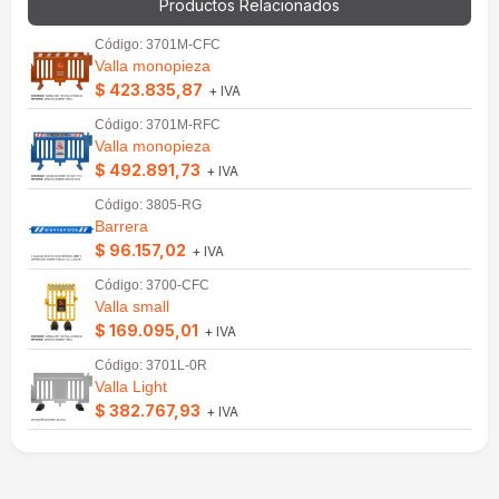
Productos Relacionados
Código: 3701M-CFC
Valla monopieza
$ 423.835,87
+ IVA
Código: 3701M-RFC
Valla monopieza
$ 492.891,73
+ IVA
Código: 3805-RG
Barrera
$ 96.157,02
+ IVA
Código: 3700-CFC
Valla small
$ 169.095,01
+ IVA
Código: 3701L-0R
Valla Light
$ 382.767,93
+ IVA