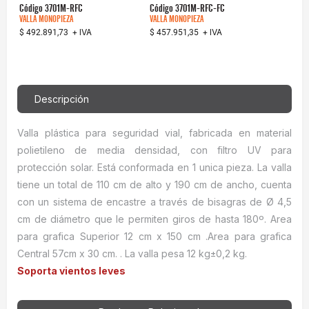
Código
3701M-RFC
Código
3701M-RFC-FC
VALLA MONOPIEZA
VALLA MONOPIEZA
+ IVA
+ IVA
$ 492.891,73
$ 457.951,35
Descripción
Valla plástica para seguridad vial, fabricada en material
polietileno de media densidad, con filtro UV para
protección solar. Está conformada en 1 unica pieza. La valla
tiene un total de 110 cm de alto y 190 cm de ancho, cuenta
con un sistema de encastre a través de bisagras de Ø 4,5
cm de diámetro que le permiten giros de hasta 180º. Area
para grafica Superior 12 cm x 150 cm .Area para grafica
Central 57cm x 30 cm. . La valla pesa 12 kg±0,2 kg.
Soporta vientos leves